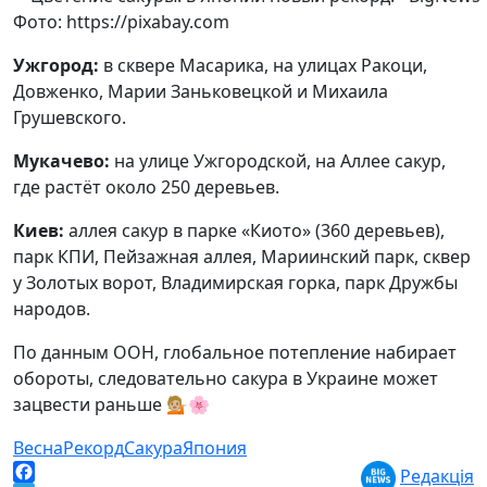
Фото: https://pixabay.com
Ужгород:
в сквере Масарика, на улицах Ракоци,
Довженко, Марии Заньковецкой и Михаила
Грушевского.
Мукачево:
на улице Ужгородской, на Аллее сакур,
где растёт около 250 деревьев.
Киев:
аллея сакур в парке «Киото» (360 деревьев),
парк КПИ, Пейзажная аллея, Мариинский парк, сквер
у Золотых ворот, Владимирская горка, парк Дружбы
народов.
По данным ООН, глобальное потепление набирает
обороты, следовательно сакура в Украине может
зацвести раньше 💁🏼🌸
Весна
Рекорд
Сакура
Япония
Редакція