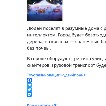
Людей поселят в разумные дома с
интеллектом. Город будет безотход
дерева, на крышах — солнечные ба
без почвы.
В городе оборудуют три типа улиц
скейтеров. Грузовой транспорт буд
Toyota
Инновации
Фудзи
Япония
Facebook
Telegram
Twitter
Messenger
Комментарии (0)