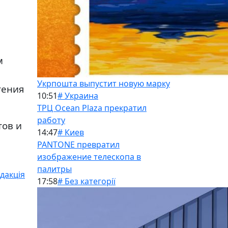
м
Укрпошта выпустит новую марку
тения
10:51
# Украина
ТРЦ Ocean Plaza прекратил
работу
тов и
14:47
# Киев
PANTONE превратил
изображение телескопа в
палитры
дакція
17:58
# Без категорії