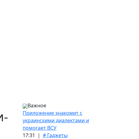
Важное
и-
Приложение знакомит с
украинскими диалектами и
помогает ВСУ
17:31 |
# Гаджеты