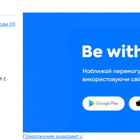
ии (0)
и с
Приложение знакомит с