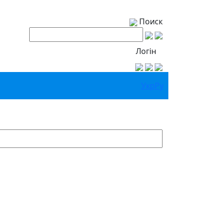
Поиск
Логін
Укр
Ру