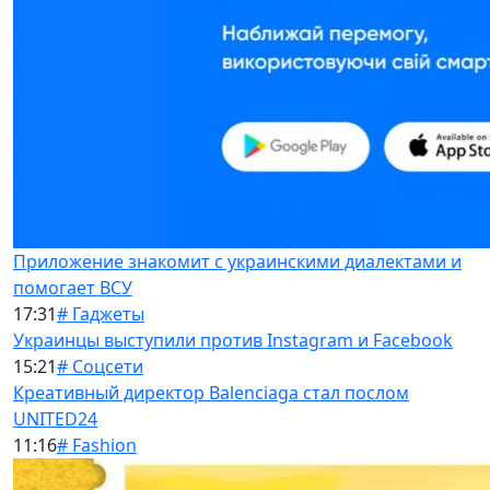
Приложение знакомит с украинскими диалектами и
помогает ВСУ
17:31
# Гаджеты
Украинцы выступили против Instagram и Facebook
15:21
# Соцсети
Креативный директор Balenciaga стал послом
UNITED24
11:16
# Fashion