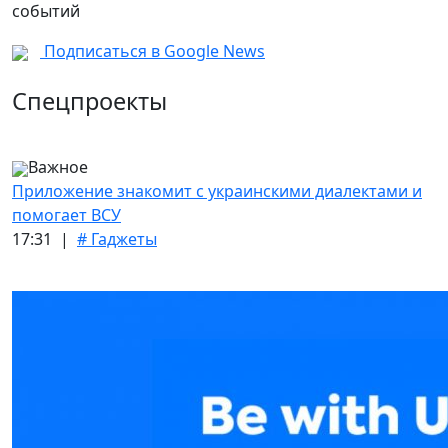
событий
Подписаться в Google News
Спецпроекты
Важное
Приложение знакомит с украинскими диалектами и
помогает ВСУ
17:31 |
# Гаджеты