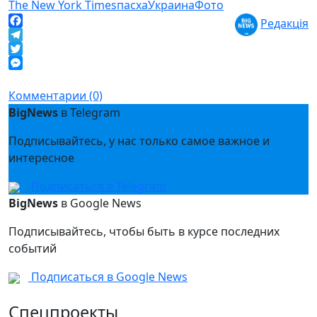
The New York Times
пасха
Украина
Фото
Редакція
Facebook
Telegram
Twitter
Messenger
Комментарии (0)
BigNews
в Telegram
Подписывайтесь, у нас только самое важное и
интересное
Подписаться в Telegram
BigNews
в Google News
Подписывайтесь, чтобы быть в курсе последних
событий
Подписаться в Google News
Спецпроекты