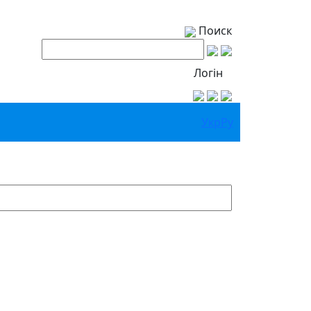
Поиск
Логін
Укр
Ру