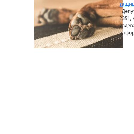
защищ
Депут
2351,
издев
инфор