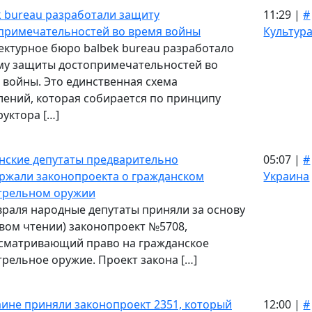
k bureau разработали защиту
11:29 |
#
примечательностей во время войны
Культур
ектурное бюро balbek bureau разработало
му защиты достопримечательностей во
 войны. Это единственная схема
лений, которая собирается по принципу
руктора […]
нские депутаты предварительно
05:07 |
#
ржали законопроекта о гражданском
Украина
трельном оружии
враля народные депутаты приняли за основу
рвом чтении) законопроект №5708,
сматривающий право на гражданское
трельное оружие. Проект закона […]
аине приняли законопроект 2351, который
12:00 |
#