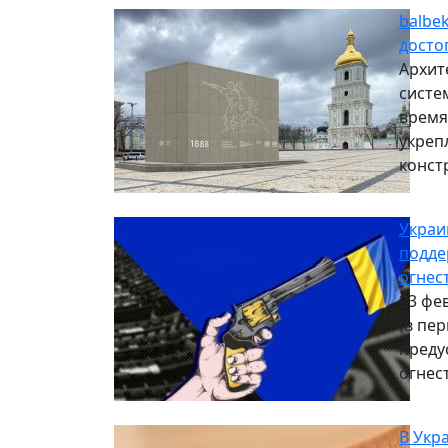
balbe
досто
Архит
систе
время
укреп
конст
Украи
подде
огнес
23 фе
(в пе
преду
огнес
В Укр