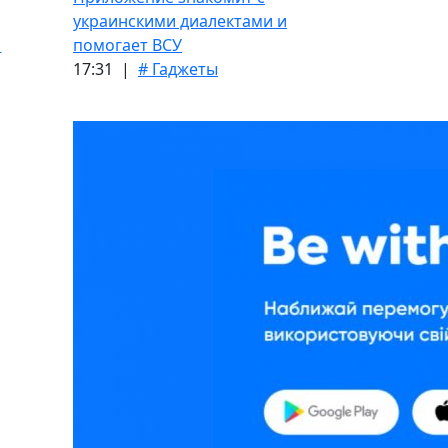
украинскими диалектами и
а
помогает ВСУ
17:31 |
# Гаджеты