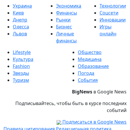
Украина
Экономика
Технологии
Киев
Финансы
Соцсети
Днепр
Рынки
Инновации
Одесса
Бизнес
Игры
Львов
Личные
онлайн
финансы
Lifestyle
Общество
Культура
Медицина
Fashion
Образование
Звезды
Погода
Туризм
События
BigNews
в Google News
Подписывайтесь, чтобы быть в курсе последних
событий
Подписаться в Google News
Правила цитирования
Редакционная политика