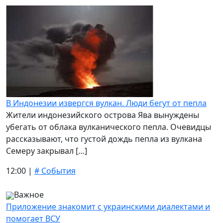
В Индонезии извергся вулкан. Люди бегут от пепла
Жители индонезийского острова Ява вынуждены
убегать от облака вулканического пепла. Очевидцы
рассказывают, что густой дождь пепла из вулкана
Семеру закрывал […]
12:00 |
# События
Важное
Приложение знакомит с украинскими диалектами и
помогает ВСУ