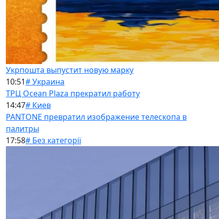
Укрпошта выпустит новую марку
10:51
# Украина
ТРЦ Ocean Plaza прекратил работу
14:47
# Киев
PANTONE превратил изображение телескопа в
палитры
17:58
# Без категорії