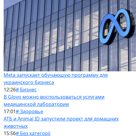
Meta запускает обучающую программу для
украинского бизнеса
12:26
# Бизнес
В Glovo можно воспользоваться услугами
медицинской лаборатории
17:01
# Здоровье
АТБ и Animal ID запустили проект для домашних
животных
15:56
# Без категорії