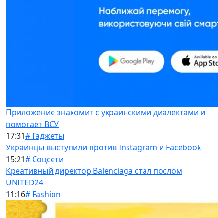
Приложение знакомит с украинскими диалектами и
помогает ВСУ
17:31
# Гаджеты
Украинцы выступили против Instagram и Facebook
15:21
# Соцсети
Креативный директор Balenciaga стал послом
UNITED24
11:16
# Fashion