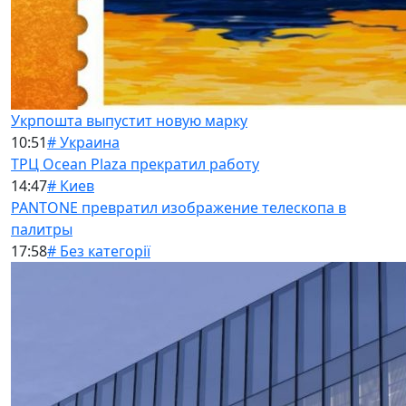
Укрпошта выпустит новую марку
10:51
# Украина
ТРЦ Ocean Plaza прекратил работу
14:47
# Киев
PANTONE превратил изображение телескопа в
палитры
17:58
# Без категорії