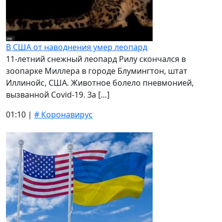
В США от наводнения умер леопард
11-летний снежный леопард Рилу скончался в
зоопарке Миллера в городе Блумингтон, штат
Иллинойс, США. Животное болело пневмонией,
вызванной Covid-19. За […]
01:10 |
# Коронавирус