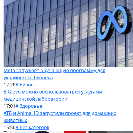
Meta запускает обучающую программу для
украинского бизнеса
12:26
# Бизнес
В Glovo можно воспользоваться услугами
медицинской лаборатории
17:01
# Здоровье
АТБ и Animal ID запустили проект для домашних
животных
15:56
# Без категорії