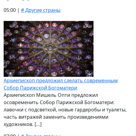
05:00 |
# Другие страны
Архиепископ предложил сделать современным
Собор Парижской Богоматери
Архиепископ Мишель Опти предложил
осовременить Собор Парижской Богоматери:
лавочки с подсветкой, новые гардеробы и туалеты,
часть витражей заменить произведениями
художников. […]