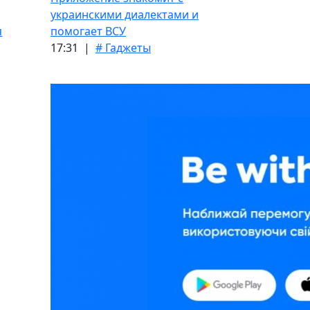
украинскими диалектами и
я
помогает ВСУ
17:31 |
# Гаджеты