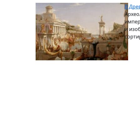
В Дре
Архео
импер
и изо
сорти