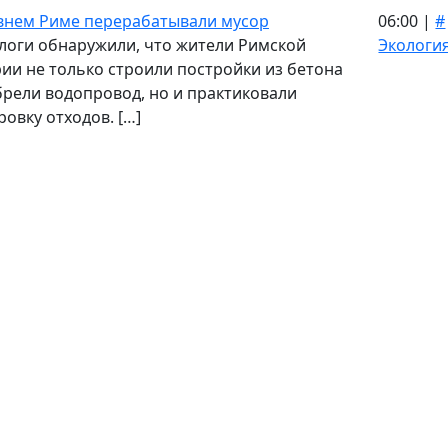
внем Риме перерабатывали мусор
06:00 |
#
логи обнаружили, что жители Римской
Экологи
ии не только строили постройки из бетона
брели водопровод, но и практиковали
ровку отходов. […]