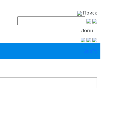
Поиск
Логін
Укр
Ру