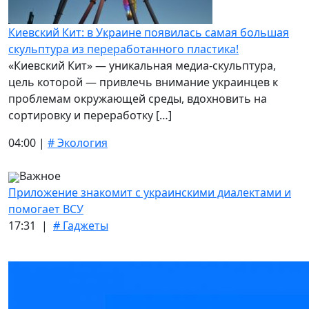
Киевский Кит: в Украине появилась самая большая
скульптура из переработанного пластика!
«Киевский Кит» — уникальная медиа-скульптура,
цель которой — привлечь внимание украинцев к
проблемам окружающей среды, вдохновить на
сортировку и переработку […]
04:00 |
# Экология
Важное
Приложение знакомит с украинскими диалектами и
помогает ВСУ
17:31 |
# Гаджеты