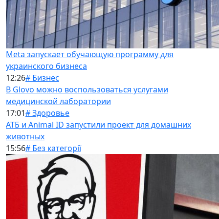
Meta запускает обучающую программу для
украинского бизнеса
12:26
# Бизнес
В Glovo можно воспользоваться услугами
медицинской лаборатории
17:01
# Здоровье
АТБ и Animal ID запустили проект для домашних
животных
15:56
# Без категорії