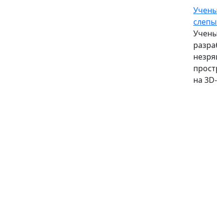
Учены
слеп
Учены
разра
незря
прост
на 3D