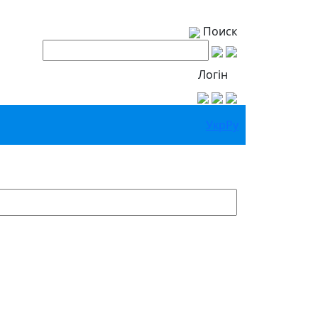
Поиск
Логін
Укр
Ру