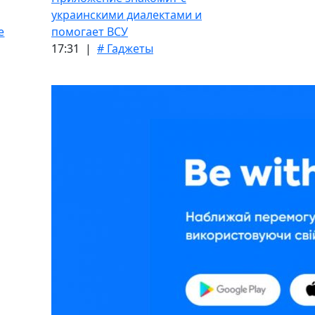
украинскими диалектами и
е
помогает ВСУ
17:31 |
# Гаджеты