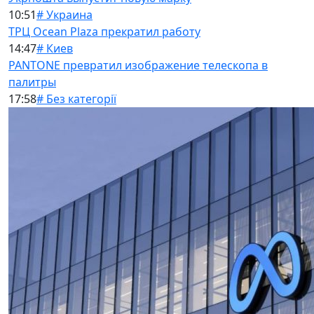
10:51
# Украина
ТРЦ Ocean Plaza прекратил работу
14:47
# Киев
PANTONE превратил изображение телескопа в
палитры
17:58
# Без категорії