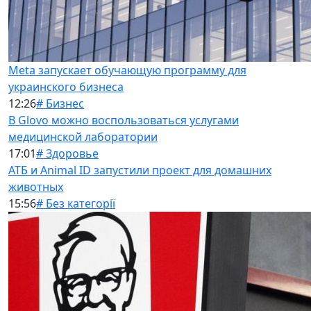
Meta запускает обучающую программу для
украинского бизнеса
12:26
# Бизнес
В Glovo можно воспользоваться услугами
медицинской лаборатории
17:01
# Здоровье
АТБ и Animal ID запустили проект для домашних
животных
15:56
# Без категорії