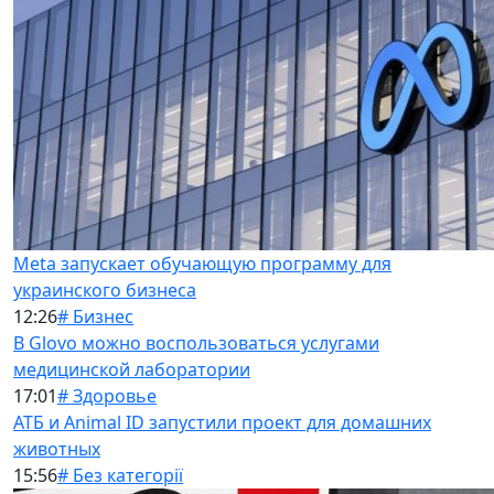
Meta запускает обучающую программу для
украинского бизнеса
12:26
# Бизнес
В Glovo можно воспользоваться услугами
медицинской лаборатории
17:01
# Здоровье
АТБ и Animal ID запустили проект для домашних
животных
15:56
# Без категорії