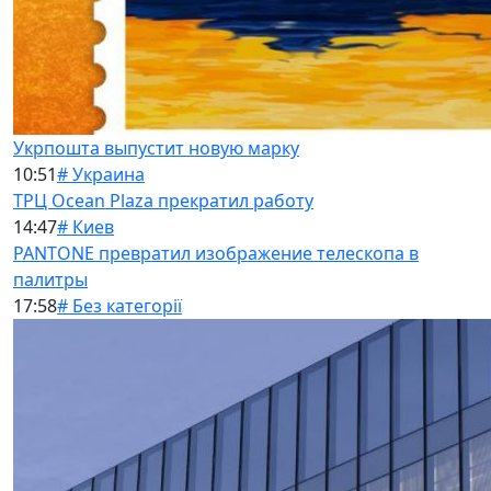
Укрпошта выпустит новую марку
10:51
# Украина
ТРЦ Ocean Plaza прекратил работу
14:47
# Киев
PANTONE превратил изображение телескопа в
палитры
17:58
# Без категорії