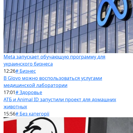
Meta запускает обучающую программу для
украинского бизнеса
12:26
# Бизнес
В Glovo можно воспользоваться услугами
медицинской лаборатории
17:01
# Здоровье
АТБ и Animal ID запустили проект для домашних
животных
15:56
# Без категорії