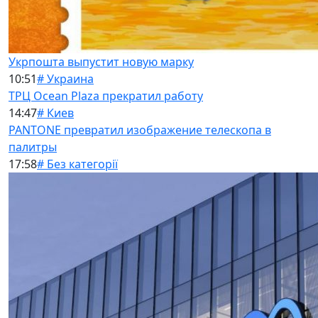
Укрпошта выпустит новую марку
10:51
# Украина
ТРЦ Ocean Plaza прекратил работу
14:47
# Киев
PANTONE превратил изображение телескопа в
палитры
17:58
# Без категорії