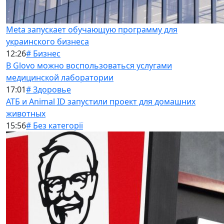
Meta запускает обучающую программу для
украинского бизнеса
12:26
# Бизнес
В Glovo можно воспользоваться услугами
медицинской лаборатории
17:01
# Здоровье
АТБ и Animal ID запустили проект для домашних
животных
15:56
# Без категорії