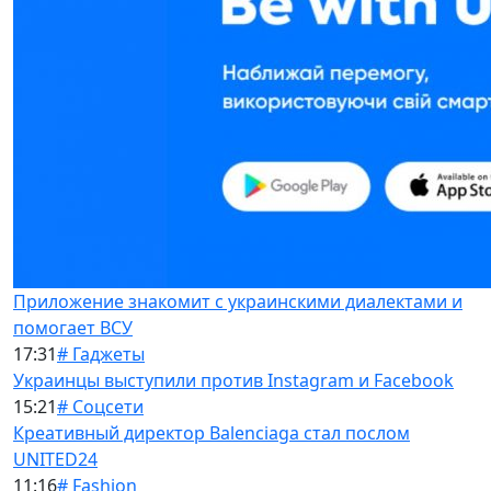
Приложение знакомит с украинскими диалектами и
помогает ВСУ
17:31
# Гаджеты
Украинцы выступили против Instagram и Facebook
15:21
# Соцсети
Креативный директор Balenciaga стал послом
UNITED24
11:16
# Fashion