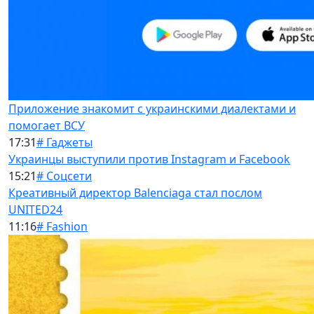
Приложение знакомит с украинскими диалектами и
помогает ВСУ
17:31
# Гаджеты
Украинцы выступили против Instagram и Facebook
15:21
# Соцсети
Креативный директор Balenciaga стал послом
UNITED24
11:16
# Fashion