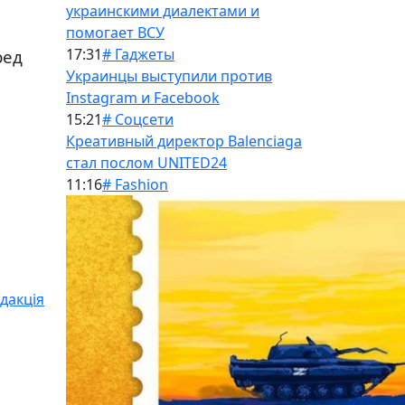
украинскими диалектами и
помогает ВСУ
17:31
# Гаджеты
ред
Украинцы выступили против
Instagram и Facebook
15:21
# Соцсети
Креативный директор Balenciaga
стал послом UNITED24
11:16
# Fashion
дакція