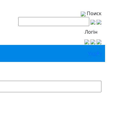
Поиск
Логін
Укр
Ру