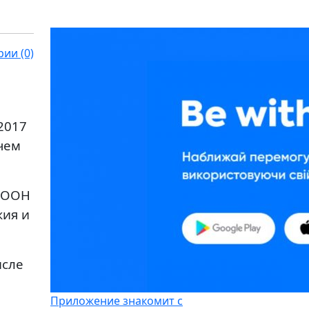
ии (0)
2017
 чем
. ООН
жия и
исле
Приложение знакомит с