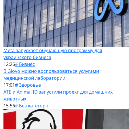
Meta запускает обучающую программу для
украинского бизнеса
12:26
# Бизнес
В Glovo можно воспользоваться услугами
медицинской лаборатории
17:01
# Здоровье
АТБ и Animal ID запустили проект для домашних
животных
15:56
# Без категорії