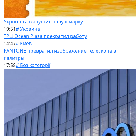
Укрпошта выпустит новую марку
10:51
# Украина
ТРЦ Ocean Plaza прекратил работу
14:47
# Киев
PANTONE превратил изображение телескопа в
палитры
17:58
# Без категорії