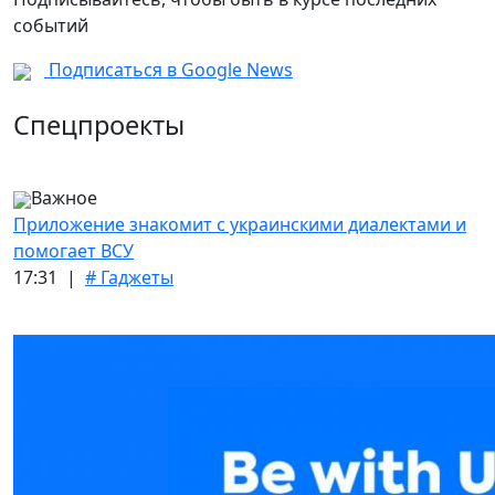
событий
Подписаться в Google News
Спецпроекты
Важное
Приложение знакомит с украинскими диалектами и
помогает ВСУ
17:31 |
# Гаджеты