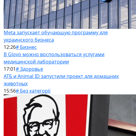
Meta запускает обучающую программу для
украинского бизнеса
12:26
# Бизнес
В Glovo можно воспользоваться услугами
медицинской лаборатории
17:01
# Здоровье
АТБ и Animal ID запустили проект для домашних
животных
15:56
# Без категорії