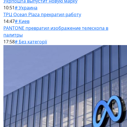
Укрпошта выпустит новую марку
10:51
# Украина
ТРЦ Ocean Plaza прекратил работу
14:47
# Киев
PANTONE превратил изображение телескопа в
палитры
17:58
# Без категорії