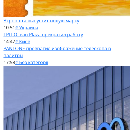
Укрпошта выпустит новую марку
10:51
# Украина
ТРЦ Ocean Plaza прекратил работу
14:47
# Киев
PANTONE превратил изображение телескопа в
палитры
17:58
# Без категорії