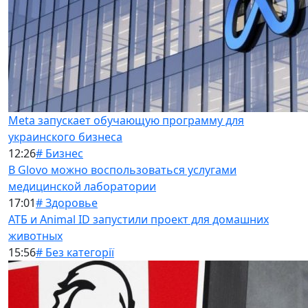
Meta запускает обучающую программу для
украинского бизнеса
12:26
# Бизнес
В Glovo можно воспользоваться услугами
медицинской лаборатории
17:01
# Здоровье
АТБ и Animal ID запустили проект для домашних
животных
15:56
# Без категорії