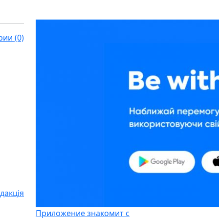
ии (0)
дакція
Приложение знакомит с