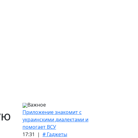
Важное
ую
Приложение знакомит с
украинскими диалектами и
помогает ВСУ
17:31 |
# Гаджеты