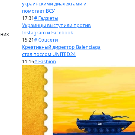
украинскими диалектами и
помогает ВСУ
17:31
# Гаджеты
Украинцы выступили против
Instagram и Facebook
дних
15:21
# Соцсети
Креативный директор Balenciaga
стал послом UNITED24
11:16
# Fashion