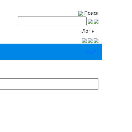
Поиск
Логін
Укр
Ру