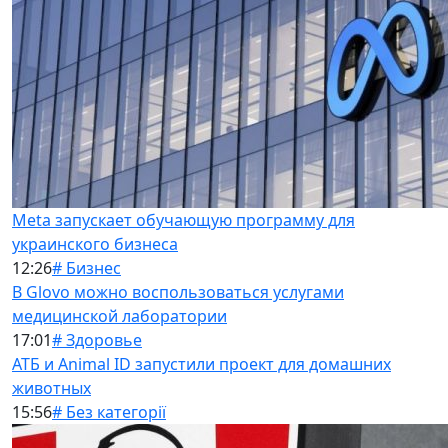
Meta запускает обучающую программу для
украинского бизнеса
12:26
# Бизнес
В Glovo можно воспользоваться услугами
медицинской лаборатории
17:01
# Здоровье
АТБ и Animal ID запустили проект для домашних
животных
15:56
# Без категорії