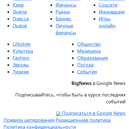
Киев
Финансы
Соцсети
Днепр
Рынки
Инновации
Одесса
Бизнес
Игры
Львов
Личные
онлайн
финансы
Lifestyle
Общество
Культура
Медицина
Fashion
Образование
Звезды
Погода
Туризм
События
BigNews
в Google News
Подписывайтесь, чтобы быть в курсе последних
событий
Подписаться в Google News
Правила цитирования
Редакционная политика
Политика конфиденциальности