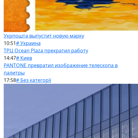
Укрпошта выпустит новую марку
10:51
# Украина
ТРЦ Ocean Plaza прекратил работу
14:47
# Киев
PANTONE превратил изображение телескопа в
палитры
17:58
# Без категорії