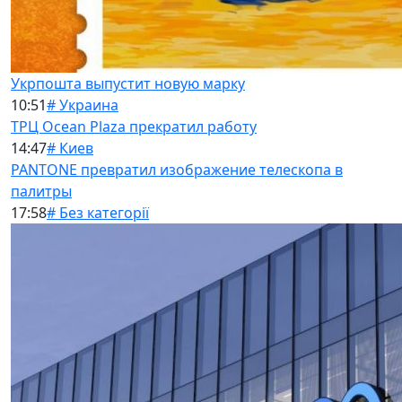
Укрпошта выпустит новую марку
10:51
# Украина
ТРЦ Ocean Plaza прекратил работу
14:47
# Киев
PANTONE превратил изображение телескопа в
палитры
17:58
# Без категорії