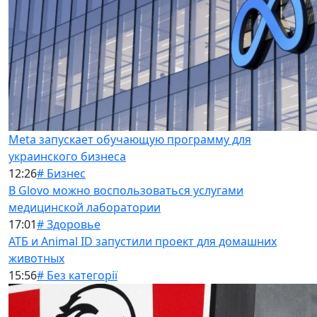
Meta запускает обучающую программу для
украинского бизнеса
12:26
# Бизнес
В Glovo можно воспользоваться услугами
медицинской лаборатории
17:01
# Здоровье
АТБ и Animal ID запустили проект для домашних
животных
15:56
# Без категорії