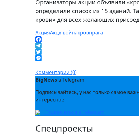
Организаторы акции объявили «кро
определили список из 15 зданий. Т
крови» для всех желающих присоед
Акция
Акція
война
кров
прага
Facebook
Telegram
Twitter
Messenger
Комментарии (0)
BigNews
в Telegram
Подписывайтесь, у нас только самое важ
интересное
Подписаться в Telegram
Спецпроекты