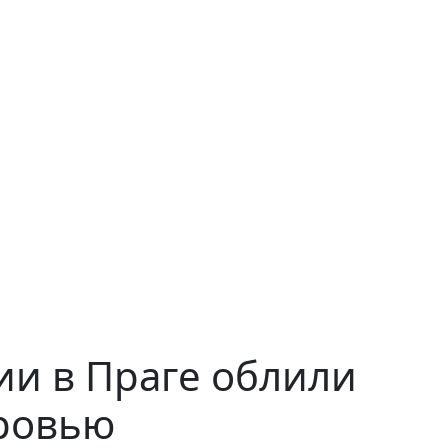
ии в Праге облили
кровью