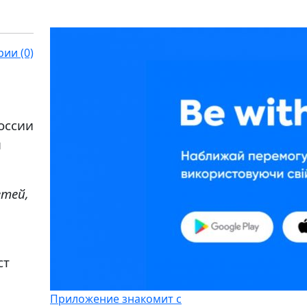
ии (0)
оссии
м
етей,
ст
Приложение знакомит с