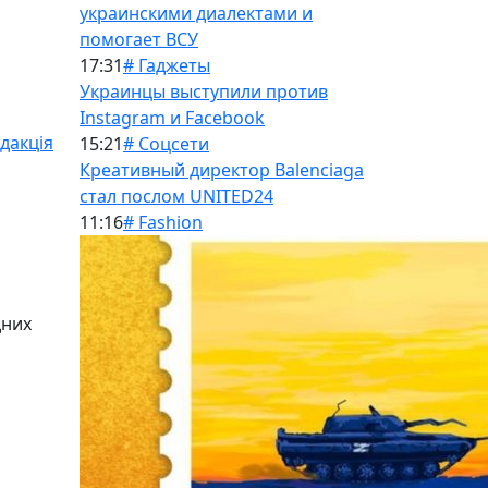
украинскими диалектами и
помогает ВСУ
17:31
# Гаджеты
Украинцы выступили против
Instagram и Facebook
дакція
15:21
# Соцсети
Креативный директор Balenciaga
стал послом UNITED24
11:16
# Fashion
дних