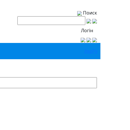
Поиск
Логін
Укр
Ру