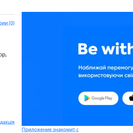
ии (0)
pp,
дакція
Приложение знакомит с