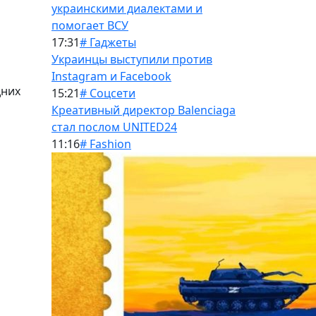
украинскими диалектами и
помогает ВСУ
17:31
# Гаджеты
Украинцы выступили против
Instagram и Facebook
дних
15:21
# Соцсети
Креативный директор Balenciaga
стал послом UNITED24
11:16
# Fashion