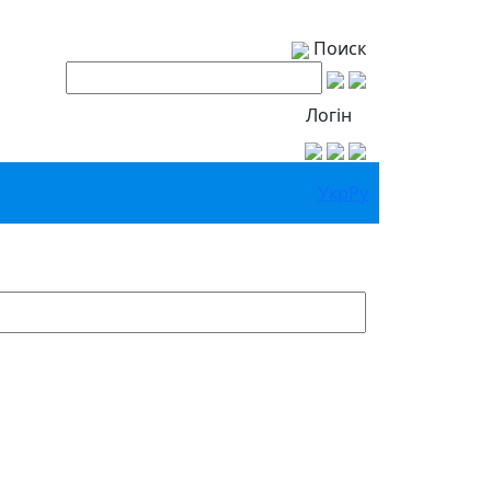
Поиск
Логін
Укр
Ру