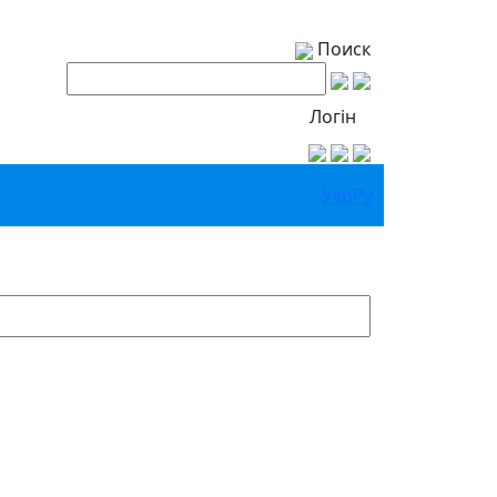
Поиск
Логін
Укр
Ру