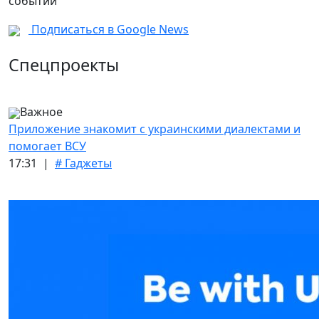
событий
Подписаться в Google News
Спецпроекты
Важное
Приложение знакомит с украинскими диалектами и
помогает ВСУ
17:31 |
# Гаджеты