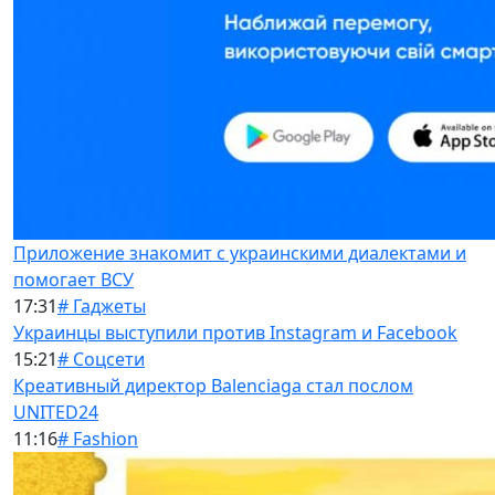
Приложение знакомит с украинскими диалектами и
помогает ВСУ
17:31
# Гаджеты
Украинцы выступили против Instagram и Facebook
15:21
# Соцсети
Креативный директор Balenciaga стал послом
UNITED24
11:16
# Fashion