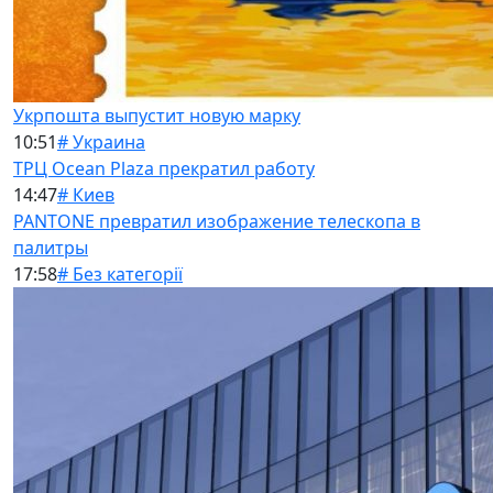
Укрпошта выпустит новую марку
10:51
# Украина
ТРЦ Ocean Plaza прекратил работу
14:47
# Киев
PANTONE превратил изображение телескопа в
палитры
17:58
# Без категорії