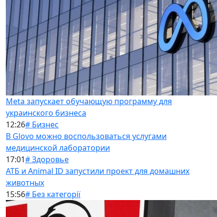
Meta запускает обучающую программу для
украинского бизнеса
12:26
# Бизнес
В Glovo можно воспользоваться услугами
медицинской лаборатории
17:01
# Здоровье
АТБ и Animal ID запустили проект для домашних
животных
15:56
# Без категорії