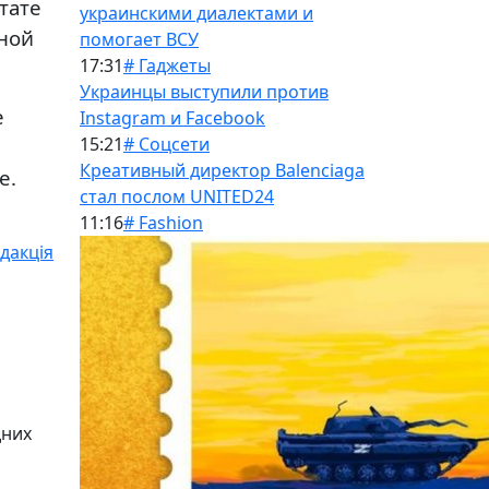
тате
украинскими диалектами и
тной
помогает ВСУ
17:31
# Гаджеты
Украинцы выступили против
e
Instagram и Facebook
15:21
# Соцсети
Креативный директор Balenciaga
е.
стал послом UNITED24
11:16
# Fashion
дакція
дних