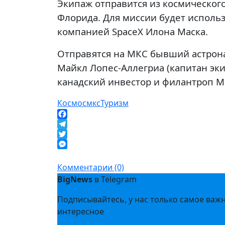
Экипаж отправится из космическог
Флорида. Для миссии будет исполь
компанией SpaceX Илона Маска.
Отправятся на МКС бывший астрона
Майкл Лопес-Аллегриа (капитан эк
канадский инвестор и филантроп М
Космос
мкс
Туризм
Facebook
Telegram
Twitter
Messenger
Комментарии (0)
BigNews
в Telegram
Подписывайтесь, у нас только самое важ
интересное