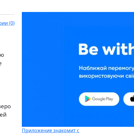
ии (0)
​​
е
веро
ней
Приложение знакомит с