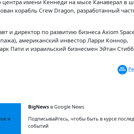
о центра имени Кеннеди на мысе Канаверал в ш
зован корабль Crew Dragon, разработанный час
вт и директор по развитию бизнеса Axiom Spac
ипажа), американский инвестор Ларри Коннор,
арк Пати и израильский бизнесмен Эйтан Стибб
Ре
BigNews
в Google News
ное и
Подписывайтесь, чтобы быть в курсе после
событий