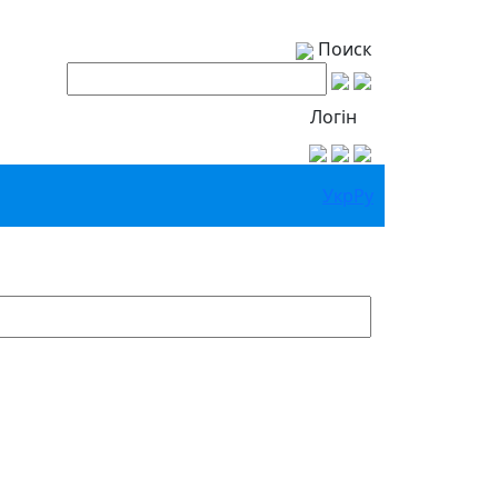
Поиск
Логін
Укр
Ру