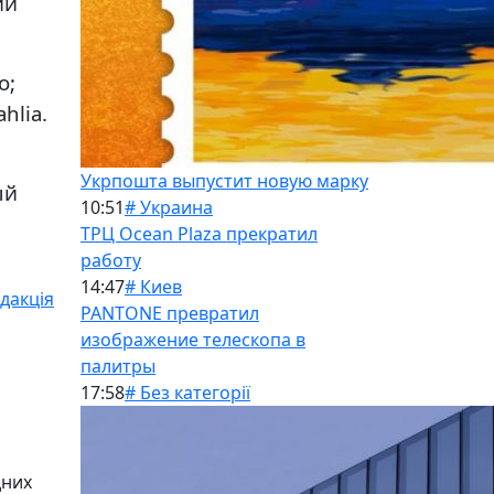
ий
o;
hlia.
Укрпошта выпустит новую марку
ый
10:51
# Украина
ТРЦ Ocean Plaza прекратил
работу
14:47
# Киев
дакція
PANTONE превратил
изображение телескопа в
палитры
17:58
# Без категорії
дних