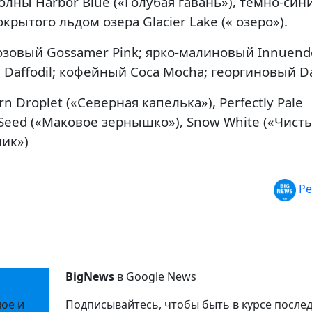
олны Harbor Blue («Голубая гавань»), темно-син
крытого льдом озера Glacier Lake (« озеро»).
зовый Gossamer Pink; ярко-малиновый Innuend
Daffodil; кофейный Coca Mocha; георгиновый Da
n Droplet («Северная капелька»), Perfectly Pale
Seed («Маковое зернышко»), Snow White («Чист
лик»)
Ре
BigNews
в Google News
ное и
Подписывайтесь, чтобы быть в курсе после