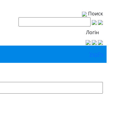
Поиск
Логін
Укр
Ру