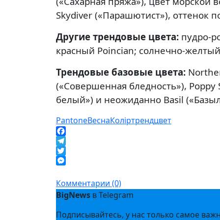
(«Сахарная пряжа»), цвет морской в
Skydiver («Парашютист»), оттенок по
Другие трендовые цвета:
пудро-ро
красный Poincian; солнечно-желтый 
Трендовые базовые цвета:
Norther
(«Совершенная бледность»), Poppy 
белый») и неожиданно Basil («Базы
Pantone
Весна
Колір
тренд
цвет
Facebook
Telegram
Twitter
Messenger
Комментарии (0)
BigNews
в Telegram
Подписывайтесь, у нас только самое важ