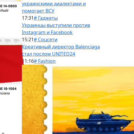
украинскими диалектами и
помогает ВСУ
17:31
# Гаджеты
Украинцы выступили против
Instagram и Facebook
15:21
# Соцсети
Креативный директор Balenciaga
стал послом UNITED24
11:16
# Fashion