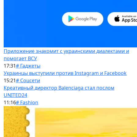
Приложение знакомит с украинскими диалектами и
помогает ВСУ
17:31
# Гаджеты
Украинцы выступили против Instagram и Facebook
15:21
# Соцсети
Креативный директор Balenciaga стал послом
UNITED24
11:16
# Fashion