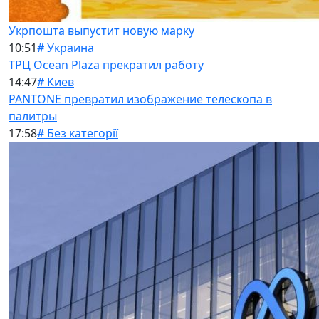
Укрпошта выпустит новую марку
10:51
# Украина
ТРЦ Ocean Plaza прекратил работу
14:47
# Киев
PANTONE превратил изображение телескопа в
палитры
17:58
# Без категорії