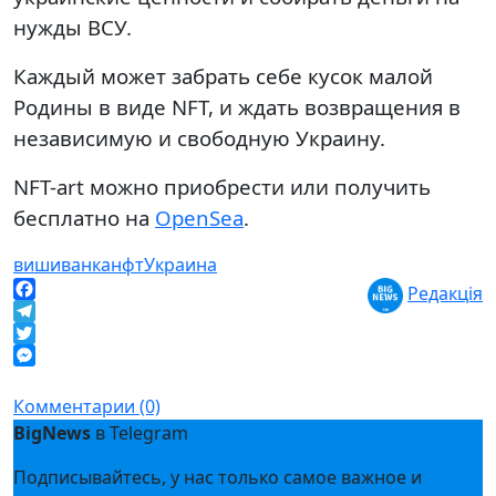
нужды ВСУ.
Каждый может забрать себе кусок малой
Родины в виде NFT, и ждать возвращения в
независимую и свободную Украину.
NFT-art можно приобрести или получить
бесплатно на
OpenSea
.
вишиванка
нфт
Украина
Редакція
Facebook
Telegram
Twitter
Messenger
Комментарии (0)
BigNews
в Telegram
Подписывайтесь, у нас только самое важное и