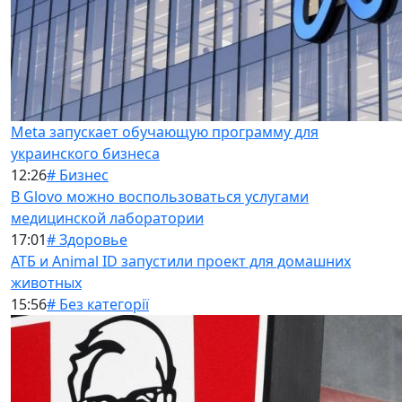
Meta запускает обучающую программу для
украинского бизнеса
12:26
# Бизнес
В Glovo можно воспользоваться услугами
медицинской лаборатории
17:01
# Здоровье
АТБ и Animal ID запустили проект для домашних
животных
15:56
# Без категорії