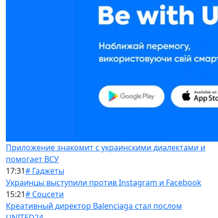
Приложение знакомит с украинскими диалектами и
помогает ВСУ
17:31
# Гаджеты
Украинцы выступили против Instagram и Facebook
15:21
# Соцсети
Креативный директор Balenciaga стал послом
UNITED24