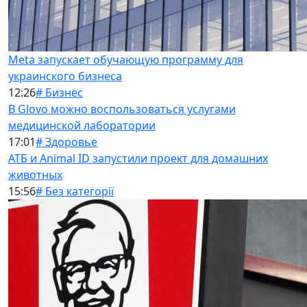
Meta запускает обучающую программу для
украинского бизнеса
12:26
# Бизнес
В Glovo можно воспользоваться услугами
медицинской лаборатории
17:01
# Здоровье
АТБ и Animal ID запустили проект для домашних
животных
15:56
# Без категорії