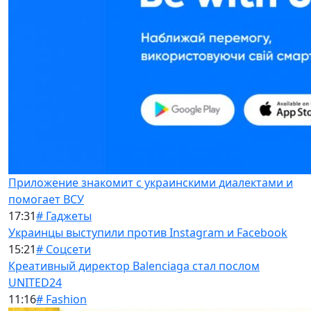
Приложение знакомит с украинскими диалектами и
помогает ВСУ
17:31
# Гаджеты
Украинцы выступили против Instagram и Facebook
15:21
# Соцсети
Креативный директор Balenciaga стал послом
UNITED24
11:16
# Fashion