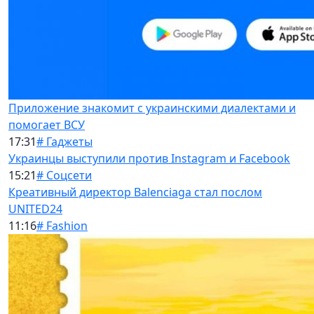
Приложение знакомит с украинскими диалектами и
помогает ВСУ
17:31
# Гаджеты
Украинцы выступили против Instagram и Facebook
15:21
# Соцсети
Креативный директор Balenciaga стал послом
UNITED24
11:16
# Fashion