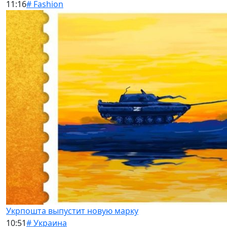
11:16
# Fashion
Укрпошта выпустит новую марку
10:51
# Украина