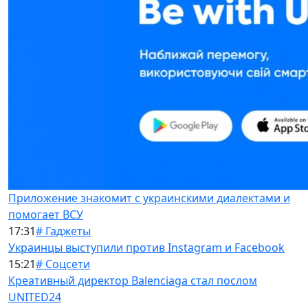
Приложение знакомит с украинскими диалектами и
помогает ВСУ
17:31
# Гаджеты
Украинцы выступили против Instagram и Facebook
15:21
# Соцсети
Креативный директор Balenciaga стал послом
UNITED24