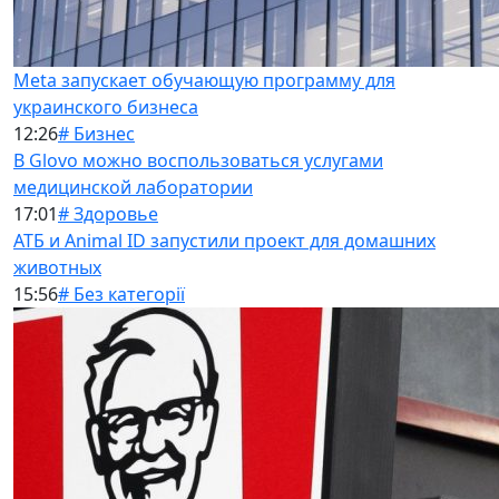
Meta запускает обучающую программу для
украинского бизнеса
12:26
# Бизнес
В Glovo можно воспользоваться услугами
медицинской лаборатории
17:01
# Здоровье
АТБ и Animal ID запустили проект для домашних
животных
15:56
# Без категорії