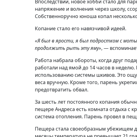
Впоследствии, новое хобби стало для пар
напряжение и волнения через школу, ссо
Собственноручно юноша копал несколько 
Копание стало его навязчивой идеей.
«Я был в ярости, я был подростком с мот
продолжить рыть эту яму»
, — вспоминае
Работа набрала обороты, когда друг под
работали над ямой до 14 часов в неделю
использованию системы шкивов. Это ощу
веса вручную. Кроме того, парень укреп
предотвратить обвал.
За шесть лет постоянного копания обыч
пещере Андреса есть комната отдыха с кр
система отопления. Парень провел в пеще
Пещера стала своеобразным убежищем для
месяцы температура не превышает 21 гра