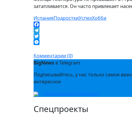
затапливается. Он часто привлекает насек
Испания
Подростки
Успех
Хобби
Facebook
Telegram
Twitter
Messenger
Комментарии (0)
BigNews
в Telegram
Подписывайтесь, у нас только самое важ
интересное
Подписаться в Telegram
Спецпроекты