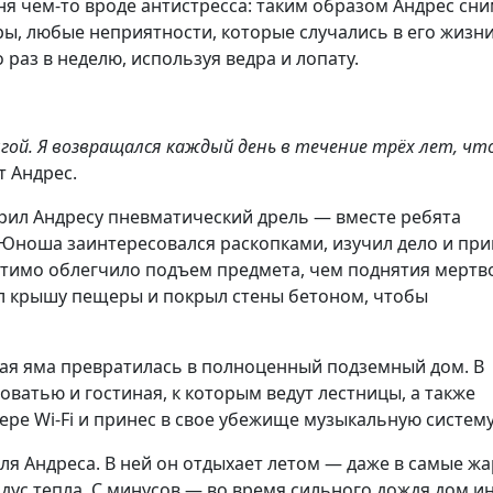
ня чем-то вроде антистресса: таким образом Андрес сн
ры, любые неприятности, которые случались в его жизни
раз в неделю, используя ведра и лопату.
ыгой. Я возвращался каждый день в течение трёх лет, чт
т Андрес.
арил Андресу пневматический дрель — вместе ребята
. Юноша заинтересовался раскопками, изучил дело и при
тимо облегчило подъем предмета, чем поднятия мертв
ил крышу пещеры и покрыл стены бетоном, чтобы
ная яма превратилась в полноценный подземный дом. В
оватью и гостиная, к которым ведут лестницы, а также
ре Wi-Fi и принес в свое убежище музыкальную систему
 Андреса. В ней он отдыхает летом — даже в самые жа
дус тепла. С минусов — во время сильного дождя дом и