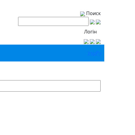
Поиск
Логін
Укр
Ру