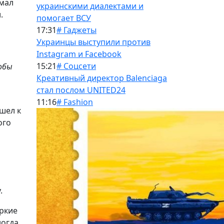
имал
украинскими диалектами и
.
помогает ВСУ
17:31
# Гаджеты
Украинцы выступили против
Instagram и Facebook
15:21
# Соцсети
обы
Креативный директор Balenciaga
стал послом UNITED24
11:16
# Fashion
шел к
ого
.
ркие
ногда