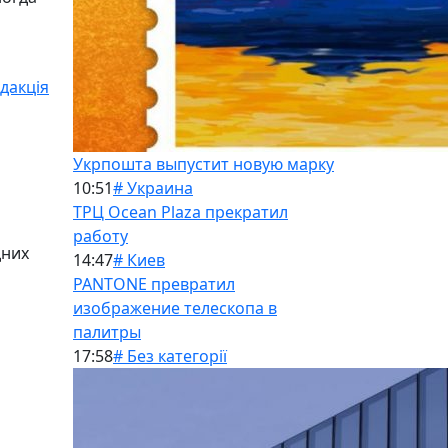
дакція
Укрпошта выпустит новую марку
10:51
# Украина
ТРЦ Ocean Plaza прекратил
работу
дних
14:47
# Киев
PANTONE превратил
изображение телескопа в
палитры
17:58
# Без категорії