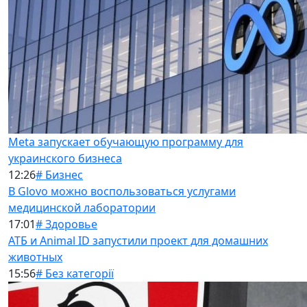
Meta запускает обучающую программу для
украинского бизнеса
12:26
# Бизнес
В Glovo можно воспользоваться услугами
медицинской лаборатории
17:01
# Здоровье
АТБ и Animal ID запустили проект для домашних
животных
15:56
# Без категорії