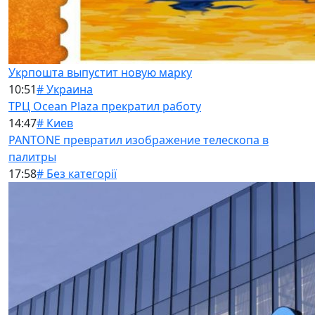
Укрпошта выпустит новую марку
10:51
# Украина
ТРЦ Ocean Plaza прекратил работу
14:47
# Киев
PANTONE превратил изображение телескопа в
палитры
17:58
# Без категорії