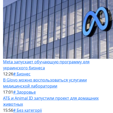
Meta запускает обучающую программу для
украинского бизнеса
12:26
# Бизнес
В Glovo можно воспользоваться услугами
медицинской лаборатории
17:01
# Здоровье
АТБ и Animal ID запустили проект для домашних
животных
15:56
# Без категорії