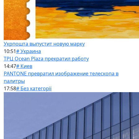
Укрпошта выпустит новую марку
10:51
# Украина
ТРЦ Ocean Plaza прекратил работу
14:47
# Киев
PANTONE превратил изображение телескопа в
палитры
17:58
# Без категорії