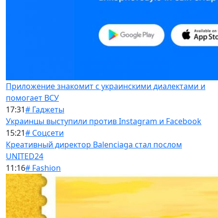
Приложение знакомит с украинскими диалектами и
помогает ВСУ
17:31
# Гаджеты
Украинцы выступили против Instagram и Facebook
15:21
# Соцсети
Креативный директор Balenciaga стал послом
UNITED24
11:16
# Fashion