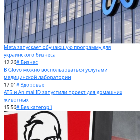
Meta запускает обучающую программу для
украинского бизнеса
12:26
# Бизнес
В Glovo можно воспользоваться услугами
медицинской лаборатории
17:01
# Здоровье
АТБ и Animal ID запустили проект для домашних
животных
15:56
# Без категорії