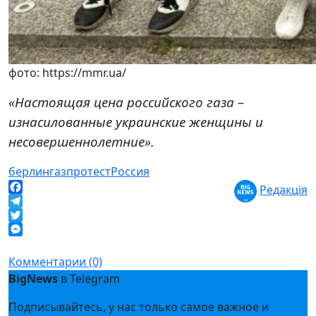
фото: https://mmr.ua/
«Настоящая цена российского газа –
изнасилованные украинские женщины и
несовершеннолетние».
берлин
газ
протест
Россия
Редакція
Facebook
Telegram
Twitter
Messenger
Комментарии (0)
BigNews
в Telegram
Подписывайтесь, у нас только самое важное и