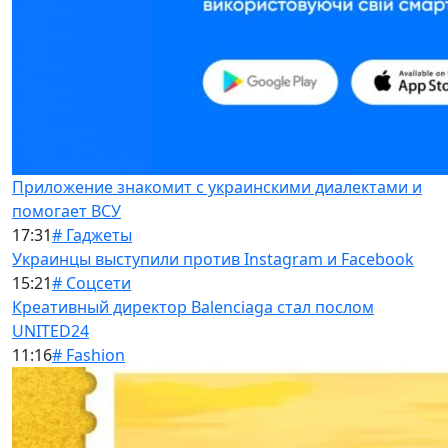
Приложение знакомит с украинскими диалектами и
помогает ВСУ
17:31
# Гаджеты
Украинцы выступили против Instagram и Facebook
15:21
# Соцсети
Креативный директор Balenciaga стал послом
UNITED24
11:16
# Fashion