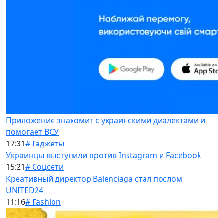
Приложение знакомит с украинскими диалектами и
помогает ВСУ
17:31
# Гаджеты
Украинцы выступили против Instagram и Facebook
15:21
# Соцсети
Креативный директор Balenciaga стал послом
UNITED24
11:16
# Fashion