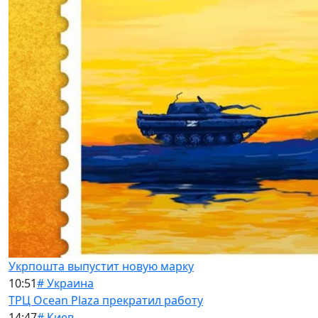
Укрпошта выпустит новую марку
10:51
# Украина
ТРЦ Ocean Plaza прекратил работу
14:47
# Киев