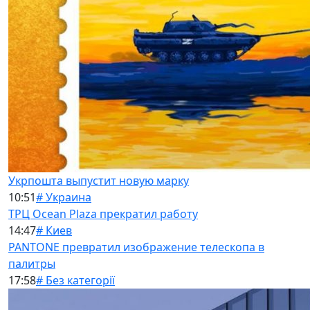
Укрпошта выпустит новую марку
10:51
# Украина
ТРЦ Ocean Plaza прекратил работу
14:47
# Киев
PANTONE превратил изображение телескопа в
палитры
17:58
# Без категорії