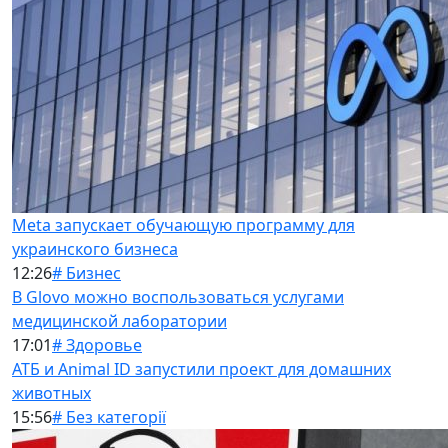
Meta запускает обучающую программу для
украинского бизнеса
12:26
# Бизнес
В Glovo можно воспользоваться услугами
медицинской лаборатории
17:01
# Здоровье
АТБ и Animal ID запустили проект для домашних
животных
15:56
# Без категорії