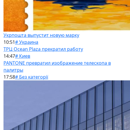
Укрпошта выпустит новую марку
10:51
# Украина
ТРЦ Ocean Plaza прекратил работу
14:47
# Киев
PANTONE превратил изображение телескопа в
палитры
17:58
# Без категорії