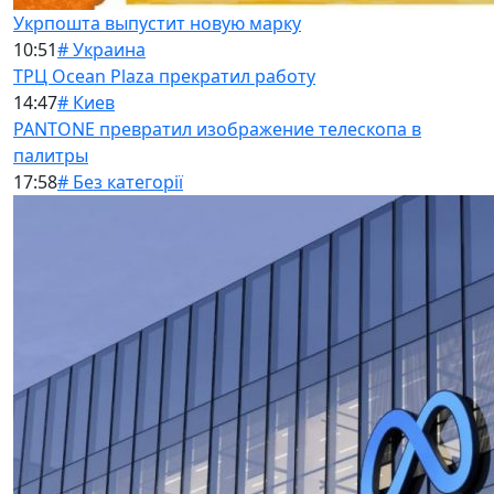
Укрпошта выпустит новую марку
10:51
# Украина
ТРЦ Ocean Plaza прекратил работу
14:47
# Киев
PANTONE превратил изображение телескопа в
палитры
17:58
# Без категорії