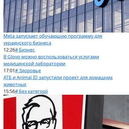
Meta запускает обучающую программу для
украинского бизнеса
12:26
# Бизнес
В Glovo можно воспользоваться услугами
медицинской лаборатории
17:01
# Здоровье
АТБ и Animal ID запустили проект для домашних
животных
15:56
# Без категорії