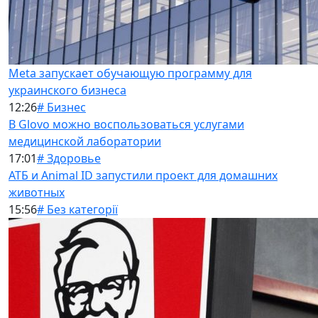
Meta запускает обучающую программу для
украинского бизнеса
12:26
# Бизнес
В Glovo можно воспользоваться услугами
медицинской лаборатории
17:01
# Здоровье
АТБ и Animal ID запустили проект для домашних
животных
15:56
# Без категорії