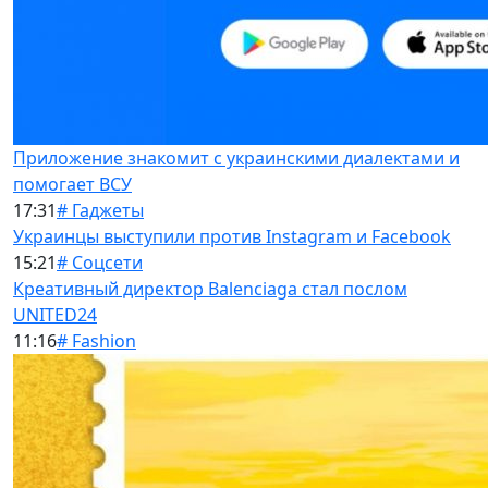
Приложение знакомит с украинскими диалектами и
помогает ВСУ
17:31
# Гаджеты
Украинцы выступили против Instagram и Facebook
15:21
# Соцсети
Креативный директор Balenciaga стал послом
UNITED24
11:16
# Fashion